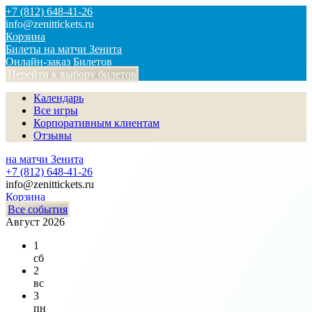
+7 (812) 648-41-26
info@zenittickets.ru
Корзина
Билеты на матчи Зенита
Онлайн-заказ Билетов
Перейти к выбору билетов
Календарь
Все игры
Корпоративным клиентам
Отзывы
на матчи Зенита
+7 (812) 648-41-26
info@zenittickets.ru
Корзина
Все события
Август 2026
1
сб
2
вс
3
пн