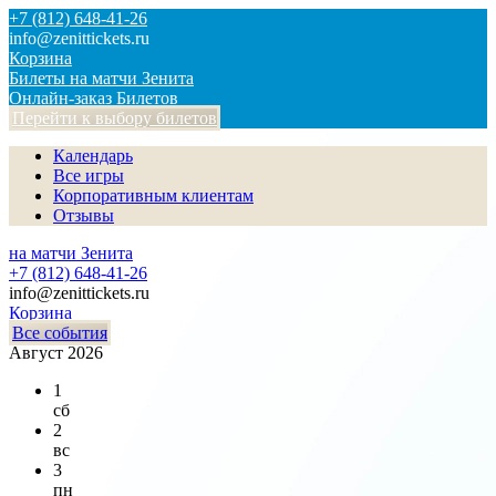
+7 (812) 648-41-26
info@zenittickets.ru
Корзина
Билеты на матчи Зенита
Онлайн-заказ Билетов
Перейти к выбору билетов
Календарь
Все игры
Корпоративным клиентам
Отзывы
на матчи Зенита
+7 (812) 648-41-26
info@zenittickets.ru
Корзина
Все события
Август 2026
1
сб
2
вс
3
пн