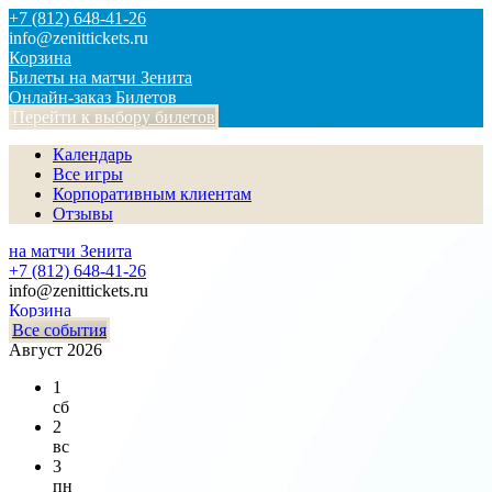
+7 (812) 648-41-26
info@zenittickets.ru
Корзина
Билеты на матчи Зенита
Онлайн-заказ Билетов
Перейти к выбору билетов
Календарь
Все игры
Корпоративным клиентам
Отзывы
на матчи Зенита
+7 (812) 648-41-26
info@zenittickets.ru
Корзина
Все события
Август 2026
1
сб
2
вс
3
пн