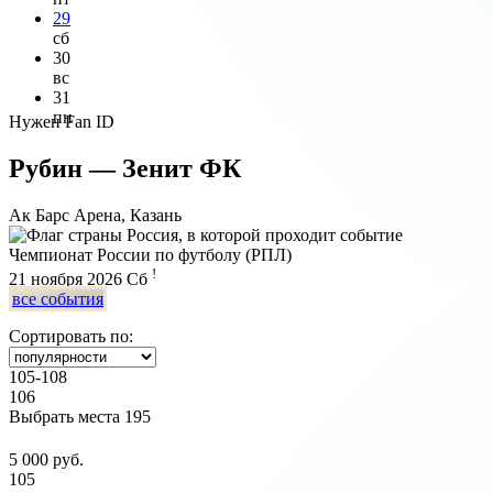
29
сб
30
вс
31
пн
Нужен Fan ID
Рубин — Зенит ФК
Ак Барс Арена, Казань
Чемпионат России по футболу (РПЛ)
!
21 ноября 2026
Сб
все события
Сортировать по:
105-108
106
Выбрать места
195
5 000 руб.
105