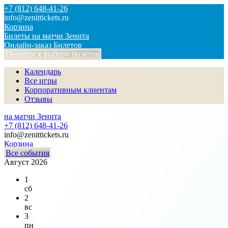
+7 (812) 648-41-26
info@zenittickets.ru
Корзина
Билеты на матчи Зенита
Онлайн-заказ Билетов
Перейти к выбору билетов
Календарь
Все игры
Корпоративным клиентам
Отзывы
на матчи Зенита
+7 (812) 648-41-26
info@zenittickets.ru
Корзина
Все события
Август 2026
1
сб
2
вс
3
пн