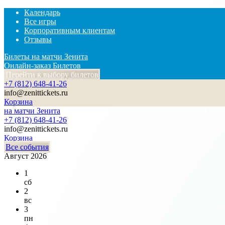
Календарь
Все игры
Корпоративным клиентам
Отзывы
Билеты на матчи Зенита
Онлайн-заказ Билетов
Перейти к выбору билетов
+7 (812) 648-41-26
info@zenittickets.ru
Корзина
на матчи Зенита
+7 (812) 648-41-26
info@zenittickets.ru
Корзина
Все события
Август 2026
1
сб
2
вс
3
пн