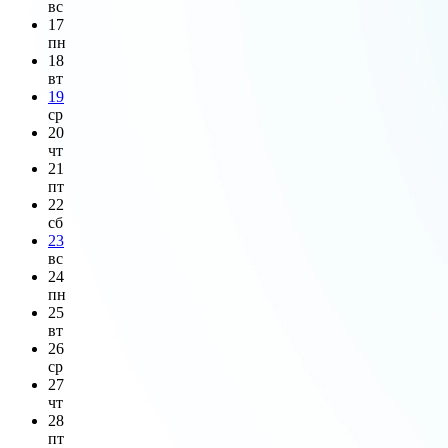
вс
17
пн
18
вт
19
ср
20
чт
21
пт
22
сб
23
вс
24
пн
25
вт
26
ср
27
чт
28
пт