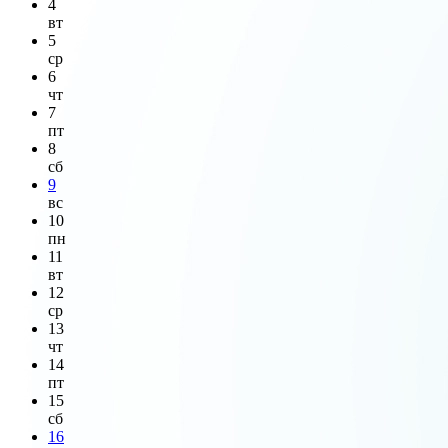
4
вт
5
ср
6
чт
7
пт
8
сб
9
вс
10
пн
11
вт
12
ср
13
чт
14
пт
15
сб
16