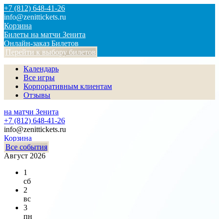
+7 (812) 648-41-26
info@zenittickets.ru
Корзина
Билеты на матчи Зенита
Онлайн-заказ Билетов
Перейти к выбору билетов
Календарь
Все игры
Корпоративным клиентам
Отзывы
на матчи Зенита
+7 (812) 648-41-26
info@zenittickets.ru
Корзина
Все события
Август 2026
1
сб
2
вс
3
пн